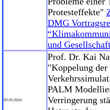
Probleme einer 
Protesteffekte"
DMG Vortragsre
“Klimakommuni
und Gesellschaf
Prof. Dr. Kai Na
"Koppelung de
Verkehrssimulat
PALM Modellier
Verringerung stä
05.03.2024