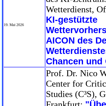
Wetterdienst, O
KI-gestützte
19. Mai 2026
Wettervorher
AICON des De
Wetterdienste
Chancen und 
Prof. Dr. Nico 
Center for Criti
Studies (C³S), G
"Übe
Frankfurt: