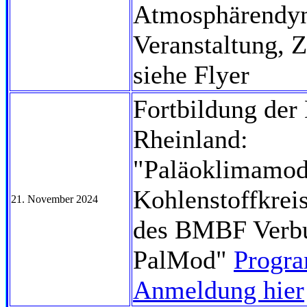
Atmosphärendyn
Veranstaltung, 
siehe Flyer
Fortbildung de
Rheinland:
"Paläoklimamod
Kohlenstoffkreis
21. November 2024
des BMBF Verbu
PalMod"
Progr
Anmeldung hier